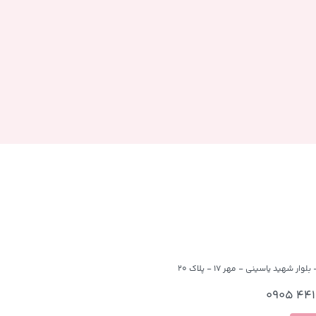
وار شهید یاسینی - مهر 17 - پلاک 20
4