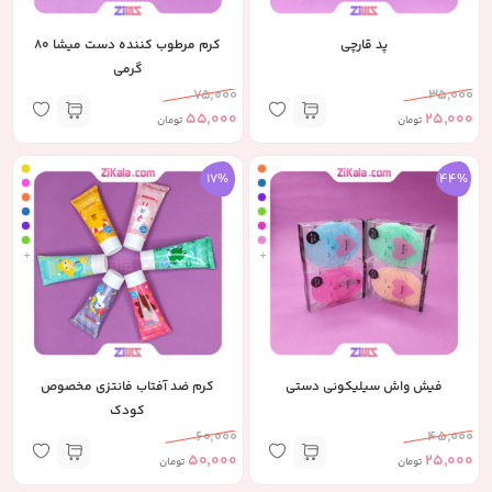
پد قارچی
کرم مرطوب کننده دست میشا 80
گرمی
75,000
35,000
55,000
25,000
تومان
تومان
17%
44%
+
+
فیش واش سیلیکونی دستی
کرم ضد آفتاب فانتزی مخصوص
کودک
60,000
45,000
50,000
25,000
تومان
تومان