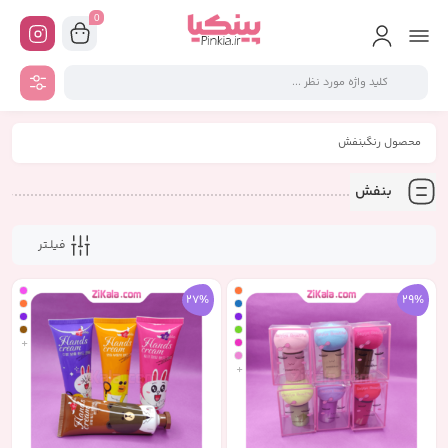
0
محصول رنگبنفش
بنفش
فیلـتر
27%
29%
+
+