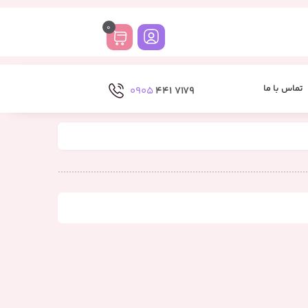
0
تماس با ما
0905
7179 441