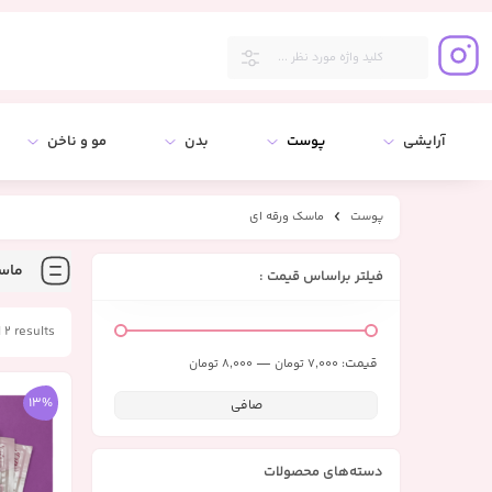
آرایشی
پوست
بدن
مو و ناخن
پوست
ماسک ورقه ای
ماس
فیلتر براساس قیمت :
 2 results
قيمت:
—
7,000 تومان
8,000 تومان
13%
صافی
دسته‌های محصولات