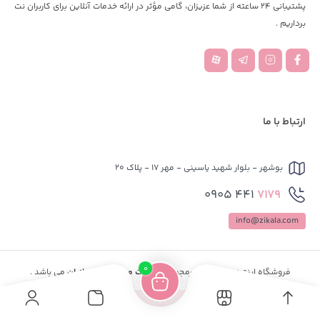
پشتیبانی 24 ساعته از شما عزیزان، گامی مؤثر در ارائه خدمات آنلاین برای کاربران نت
برداریم .
ارتباط با ما
بوشهر - بلوار شهید یاسینی - مهر 17 - پلاک 20
441 0905
7179
info@zikala.com
0
فروشگاه اینترنتی
پینکیا
زیرمجموعه
شرکت میزبان وب ایرانیان
می باشد .