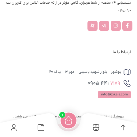
پشتیبانی 24 ساعته از شما عزیزان، گامی مؤثر در ارائه خدمات آنلاین برای کاربران نت
برداریم .
ارتباط با ما
بوشهر - بلوار شهید یاسینی - مهر 17 - پلاک 20
441 0905
7179
info@zikala.com
0
فروشگاه اینترنتی
پینکیا
زیرمجموعه
شرکت میزبان وب ایرانیان
می باشد .