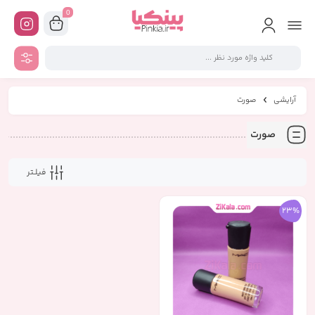
0
آرایشی
صورت
صورت
فیلـتر
23%