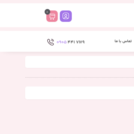
0
تماس با ما
0905
7179 441