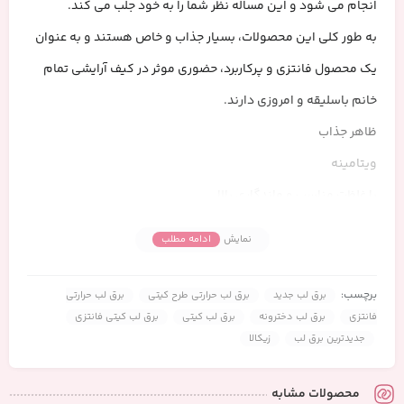
انجام می شود و این مساله نظر شما را به خود جلب می کند.
به طور کلی این محصولات، بسیار جذاب و خاص هستند و به عنوان
یک محصول فانتزی و پرکاربرد، حضوری موثر در کیف آرایشی تمام
خانم باسلیقه و امروزی دارند.
ظاهر جذاب
ویتامینه
با غلظت مناسب و ماندگاری بالا
حجم دهنده و براق کننده لب
نمایش
ادامه مطلب
ضد آب و نرم کننده
رفع خشکی و ترک لب
برچسب:
برق لب جدید
برق لب حرارتی طرح کیتی
برق لب حرارتی
فانتزی
برق لب دخترونه
برق لب کیتی
برق لب کیتی فانتزی
مرطوب کننده لب
جدیدترین برق لب
زیکالا
طرح کیتی
استفاده از برق لب، یک روش متداول در مراقبت از بافت و زیباسازی
محصولات مشابه