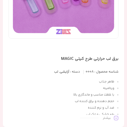
برق لب حرارتی طرح کیتی MAGIC
شناسه محصول :
0008
دسته :
آرایشی
,
لب
ظاهر جذاب
ویتامینه
با غلظت مناسب و ماندگاری بالا
حجم دهنده و براق کننده لب
ضد آب و نرم کننده
رفع خشکی و ترک لب
بیشـتر
مرطوب کننده لب