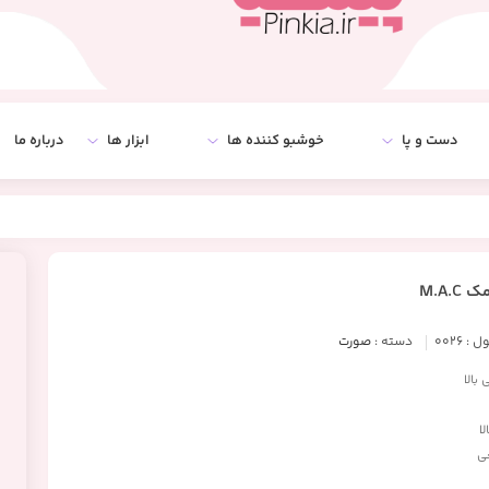
دست و پا
خوشبو کننده ها
ابزار ها
درباره ما
M.A.
ل :
0026
دسته :
صورت
بالا
ا
ی