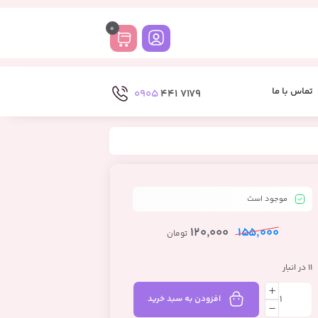
0
تماس با ما
0905
7179 441
موجود است
120,000
155,000
تومان
11 در انبار
افزودن به سبد خرید