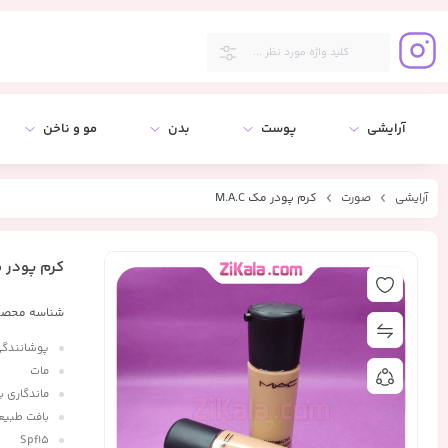
آرایشی
پوست
بدن
مو و ناخن
آرایشی
صورت
کرم پودر مک M.A.C
کرم پودر مک C
شناسه محصو
پوشانندگی 
مات
ماندگاری بال
بافت طبیع
Spf15