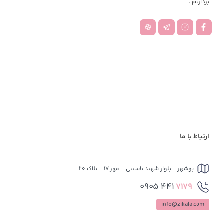
برداریم .
ارتباط با ما
بوشهر - بلوار شهید یاسینی - مهر 17 - پلاک 20
441 0905
7179
info@zikala.com