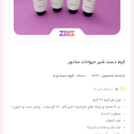
کرم دست شیر حیوانات سادور
شناسه محصول :
0017
دسته :
کرم دست و پا
5
(دیدگاه کاربر
2
)
وزن هر کرم 30 گرم
در 4 عصاره و رایحه های خوشبو ( شیر گاو ، 2× گوسفند ، روغن اسب و حلزون )
مرطوب کننده
ضد التهاب
ضد لک و شاداب کننده