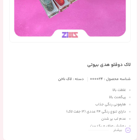
لاک دوقلو هدی بیوتی
شناسه محصول :
000024
دسته :
لاک ناخن
غلظت بالا
پیگمنت بالا
هارمونی رنگی جذاب
دارای تنوع رنگی 24 عددی (12 جفت لاک)
عدم لب پر شدن
پوشش صاف و یکدست
بیشـتر
با صرفه اقتصادی