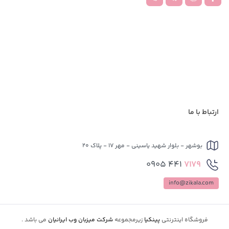
ارتباط با ما
بوشهر - بلوار شهید یاسینی - مهر 17 - پلاک 20
441 0905
7179
info@zikala.com
فروشگاه اینترنتی
پینکیا
زیرمجموعه
شرکت میزبان وب ایرانیان
می باشد .