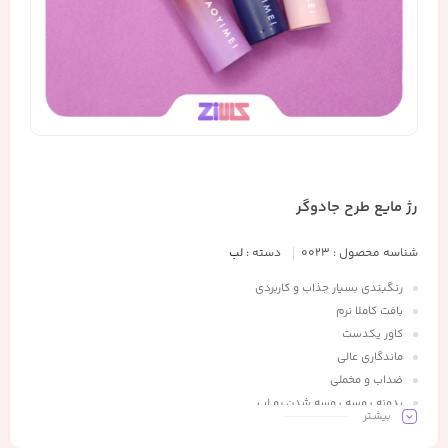
رژ مایع طرح جادوگر
شناسه محصول :
0023
دسته :
لب
رنگبندی بسیار جذاب و کاربردی
بافت کاملا نرم
کاور یکدست
ماندگاری عالی
ضداب و مخملی
بدونه پوسه پوسه شدن رو لب
بیشـتر