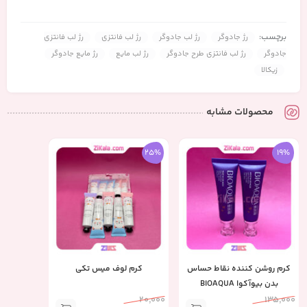
برچسب:
رژ جادوگر
رژ لب جادوگر
رژ لب فانتزی
رژ لب فانتزی
جادوگر
رژ لب فانتزی طرح جادوگر
رژ لب مایع
رژ مایع جادوگر
زیکالا
محصولات مشابه
25%
19%
کرم روشن کننده نقاط حساس
کرم لوف میس تکی
بدن بیوآکوا BIOAQUA
20,000
135,000