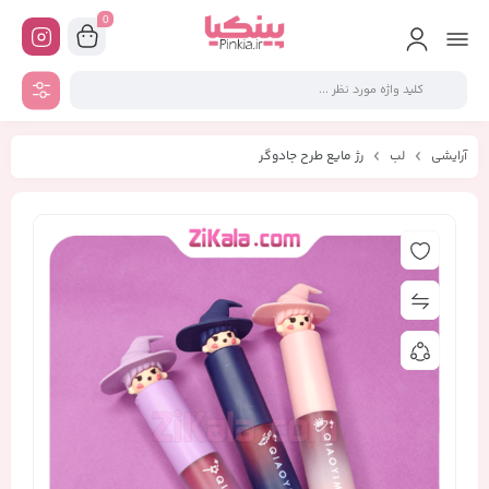
0
آرایشی
لب
رژ مایع طرح جادوگر