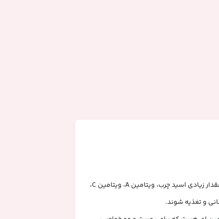
روغن آرگان ارگانیکس (Moroccan Argan Oil) یک روغن گیاهی و طبیعی است که از هسته درخت آرگان به دست می‌آید. این روغن بومی مراکش، حاوی مقدار زیادی اسید چرب، ویتامین A، ویتامین C،