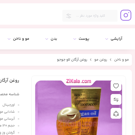
آرایشی
پوست
بدن
مو و ناخن
مو و ناخن
روغن مو
روغن آرگان لاو جوجو
روغن آرگان
شناسه محصو
اورجینال
شادابی مو
آبرسانی مو
حجم ۱۲۰ میل
گرفتن وز و 