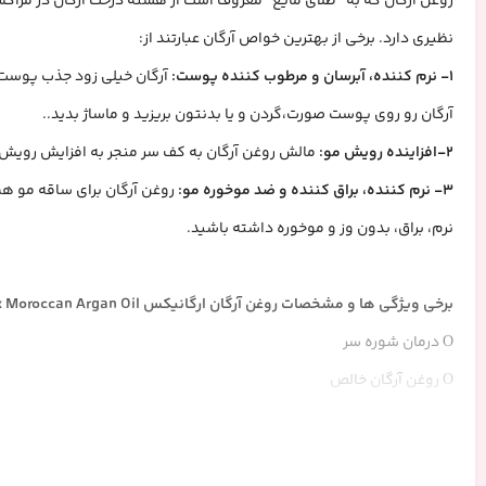
روغن آرگان که به “طلای مایع” معروف است از هسته درخت آرگان در مر
نظیری دارد. برخی از بهترین خواص آرگان عبارتند از:
1- نرم کننده، آبرسان و مرطوب کننده پوست:
آرگان خیلی زود جذب پوست 
آرگان رو روی پوست صورت،گردن و یا بدنتون بریزید و ماساژ بدید..
2-افزاینده رویش مو:
مالش روغن آرگان به کف سر منجر به افزایش رویش م
3- نرم کننده، براق کننده و ضد موخوره مو:
روغن آرگان برای ساقه مو هم 
نرم، براق، بدون وز و موخوره داشته باشید.
برخی ویژگی ها و مشخصات روغن آرگان ارگانیکس OGX Organix Moroccan Argan Oil
Ο درمان شوره سر
Ο روغن آرگان خالص
Ο بهبود رشد موها
Ο نرم‌کننده بعد از حمام