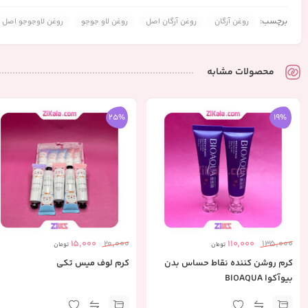
Ο محافظت از مو در برابر حرارت
برچسب:
روغن آرگان
روغن آرگان اصل
روغن لاو جوجو
روغن لاوجوجو اصل
Ο مراقبت مو در زمان شنا
Ο درمان ریزش مو
محصولات مشابه
Ο مراقبت از مو در برابر خورشید
Ο حجم 120 میل
25%
19%
15,000
20,000
110,000
135,000
تومان
تومان
کرم روشن کننده نقاط حساس بدن
کرم لوف میس تکی
بیوآکوا BIOAQUA