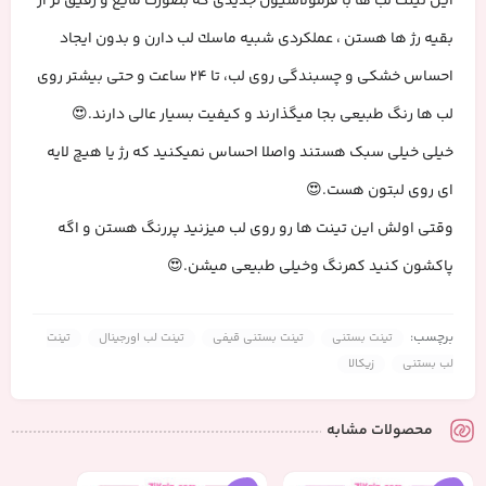
این تینت لب ها با فرمولاسيون جديدی كه بصورت مايع و رقيق تر از
بقيه رژ ها هستن ، عملكردى شبيه ماسك لب دارن و بدون ايجاد
احساس خشكى و چسبندگى روى لب، تا ٢٤ ساعت و حتى بيشتر روى
لب ها رنگ طبيعى بجا ميگذارند و كيفيت بسيار عالى دارند.😍
خیلی خیلی سبک هستند و‌اصلا احساس‌ نمیکنید که رژ یا هیچ لایه
ای روی لبتون هست.😍
وقتی اولش این تینت ها رو روی لب میزنید پررنگ هستن و اگه
پاکشون کنید کمرنگ و‌خیلی طبیعی میشن.😍
برچسب:
تینت بستنی
تینت بستنی قیفی
تینت لب اورجینال
تینت
لب بستنی
زیکالا
محصولات مشابه