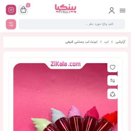
0
آرایشی
لب
تینت لب بستنی قیفی