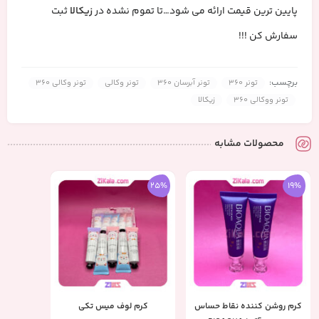
پایین ترین قیمت ارائه می شود…تا تموم نشده در
زیکالا
ثبت
سفارش کن !!!
برچسب:
تونر 360
تونر آبرسان 360
تونر وکالی
تونر وکالی 360
تونر ووکالی 360
زیکالا
محصولات مشابه
25%
19%
کرم روشن کننده نقاط حساس
کرم لوف میس تکی