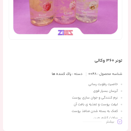
تونر 360 وکالی
شناسه محصول :
0048
دسته :
پاک کننده ها
خاصیت رطوبت رسانی
آبرسان بسیار قوی
نرم کنندگی و جوان سازی پوست
لیفت پوست و تغذیه ی بافت آن
کمک به بسته شدن منافذ پوست
ساخت کشور چین
بیشـتر
100% اورجینال