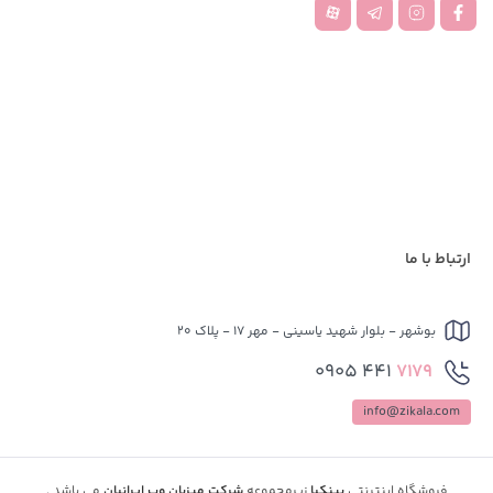
ارتباط با ما
بوشهر - بلوار شهید یاسینی - مهر 17 - پلاک 20
441 0905
7179
info@zikala.com
فروشگاه اینترنتی
پینکیا
زیرمجموعه
شرکت میزبان وب ایرانیان
می باشد .