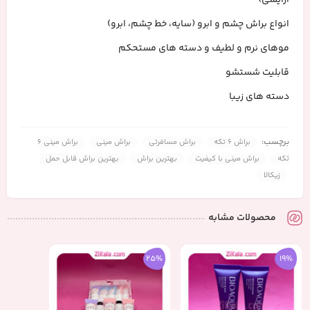
انواع براش چشم و ابرو (سایه، خط چشم، ابرو)
موهای نرم و لطیف و دسته های مستحکم
قابلیت شستشو
دسته های زیبا
برچسب:
براش 6 تکه
براش مسافرتی
براش مینی
براش مینی 6
تکه
براش مینی با کیفیت
بهترین براش
بهترین براش قابل حمل
زیکالا
محصولات مشابه
25%
19%