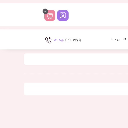
0
تماس با ما
0905
7179 441