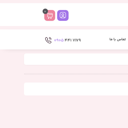
0
تماس با ما
0905
7179 441