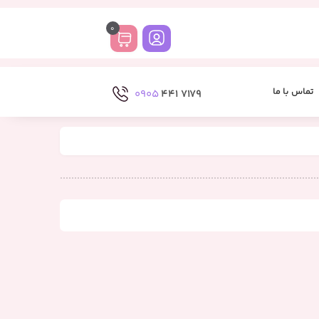
0
تماس با ما
0905
7179 441