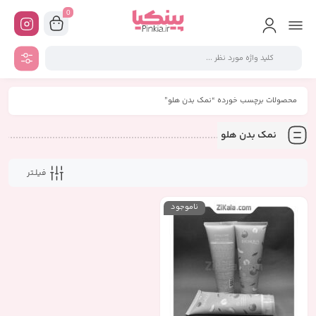
0
محصولات برچسب خورده “نمک بدن هلو”
نمک بدن هلو
فیلـتر
ناموجود