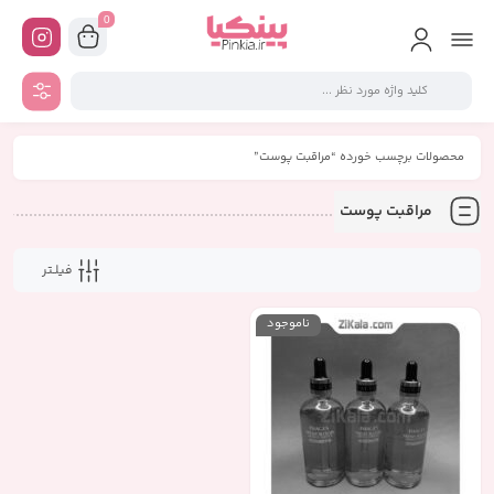
0
محصولات برچسب خورده “مراقبت پوست”
مراقبت پوست
فیلـتر
ناموجود