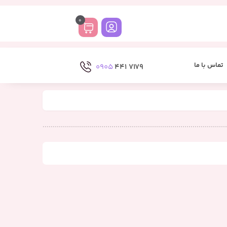
0
تماس با ما
0905
7179 441