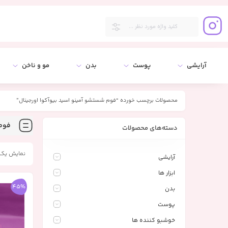
آرایشی
پوست
بدن
مو و ناخن
محصولات برچسب خورده “فوم شستشو آمینو اسید بیوآکوا اورجینال”
فوم 
دسته‌های محصولات
نمایش یک 
آرایشی
ابزار ها
45%
بدن
پوست
خوشبو کننده ها