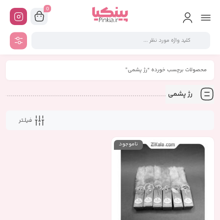
0
محصولات برچسب خورده “رژ پشمی”
رژ پشمی
فیلـتر
ناموجود