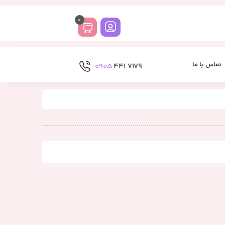
0
تماس با ما
0905
7179 441