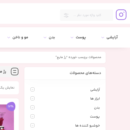
آرایشی
پوست
بدن
مو و ناخن
محصولات برچسب خورده “رژ مایع”
رژ م
دسته‌های محصولات
نمایش یک 
آرایشی
ابزار ها
17%
بدن
پوست
خوشبو کننده ها