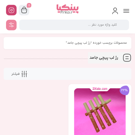
0
محصولات برچسب خورده “رژ لب پیچی جامد”
رژ لب پیچی جامد
فیلـتر
22%