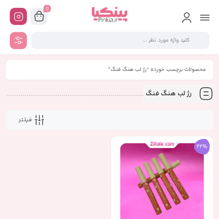
0
محصولات برچسب خورده “رژ لب هنگ فنگ”
رژ لب هنگ فنگ
فیلـتر
22%