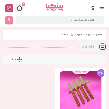
0
محصولات برچسب خورده “رژ لب مات”
رژ لب مات
فیلـتر
22%