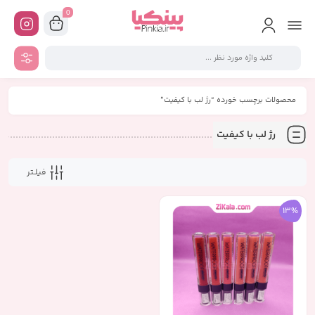
0
محصولات برچسب خورده “رژ لب با کیفیت”
رژ لب با کیفیت
فیلـتر
13%