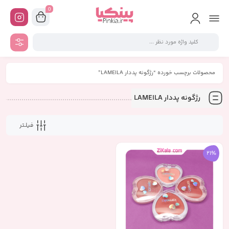
0
محصولات برچسب خورده “رژگونه پددار LAMEILA”
رژگونه پددار LAMEILA
فیلـتر
21%