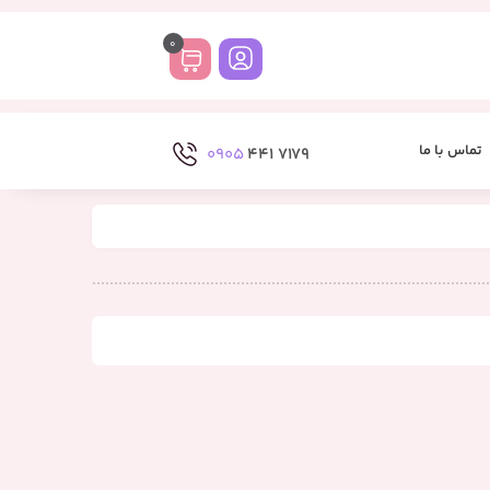
0
تماس با ما
0905
7179 441