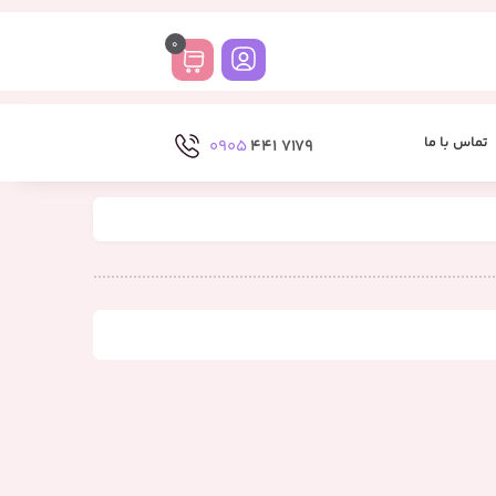
0
تماس با ما
0905
7179 441