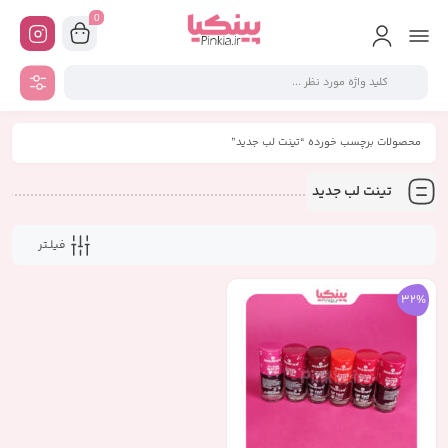
0
محصولات برچسب خورده “تینت لب جدید”
تینت لب جدید
فیلـتر
32%