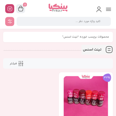
0
محصولات برچسب خورده “تینت اسنس”
تینت اسنس
فیلـتر
32%