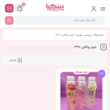
0
محصولات برچسب خورده “تونر وکالی 360”
تونر وکالی 360
فیلـتر
8%