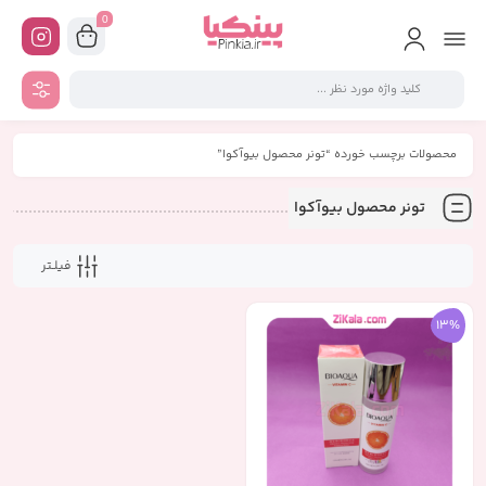
0
محصولات برچسب خورده “تونر محصول بیوآکوا”
تونر محصول بیوآکوا
فیلـتر
13%