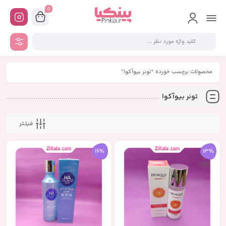
0
محصولات برچسب خورده “تونر بیوآکوا”
تونر بیوآکوا
فیلـتر
16%
13%