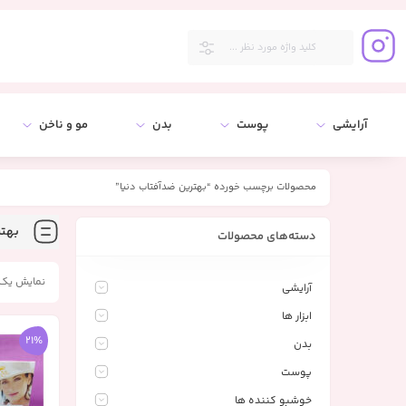
آرایشی
پوست
بدن
مو و ناخن
محصولات برچسب خورده “بهترین ضدآفتاب دنیا”
بهتر
دسته‌های محصولات
نمایش یک 
آرایشی
ابزار ها
21%
بدن
پوست
خوشبو کننده ها