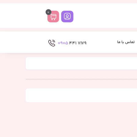
0
تماس با ما
0905
7179 441