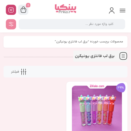
0
محصولات برچسب خورده “برق لب فانتزی یونیکرن”
برق لب فانتزی یونیکرن
فیلـتر
29%