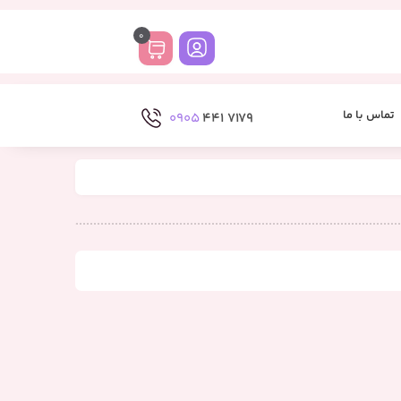
0
تماس با ما
0905
7179 441