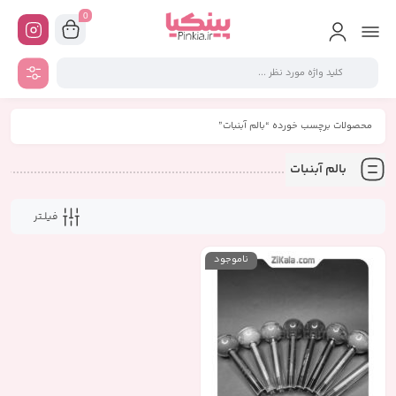
0
محصولات برچسب خورده “بالم آبنبات”
بالم آبنبات
فیلـتر
ناموجود