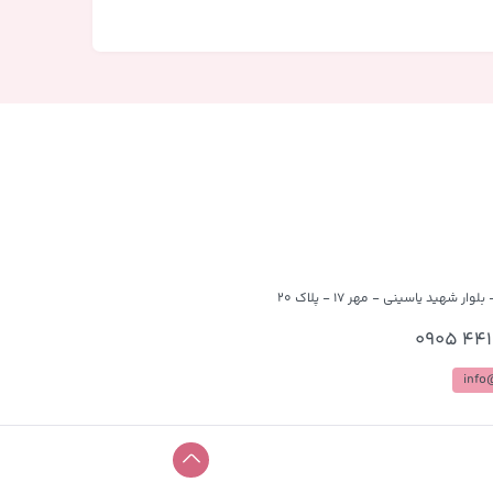
وار شهید یاسینی - مهر 17 - پلاک 20
4
info