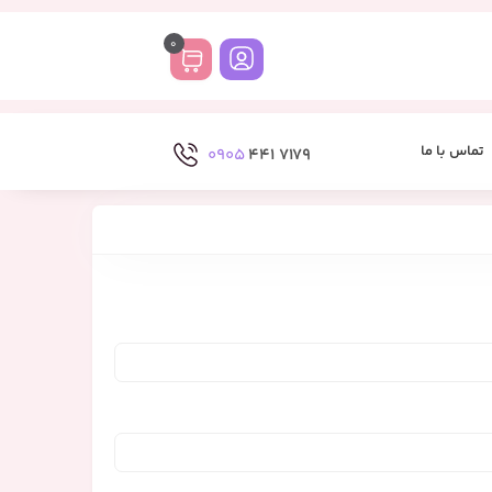
0
تماس با ما
0905
7179 441