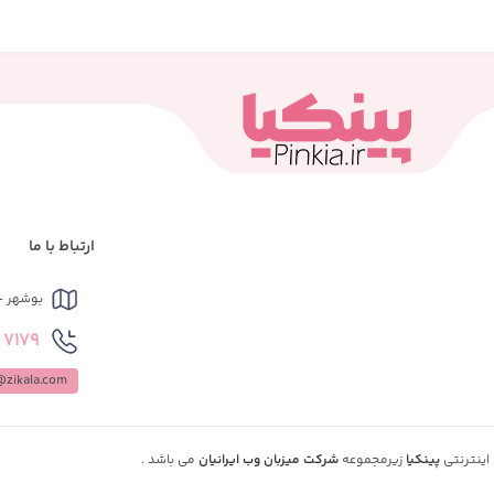
ارتباط با ما
بوشهر - بل
41 0905
7179
@zikala.com
اینترنتی
پینکیا
زیرمجموعه
شرکت میزبان وب ایرانیان
می باشد .