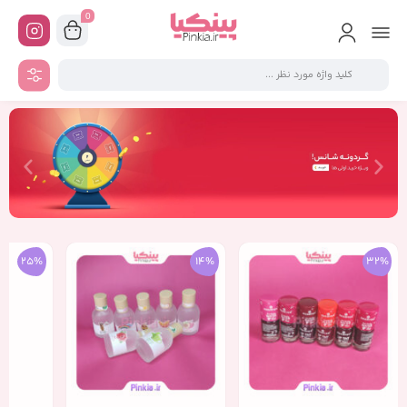
0
25%
14%
32%