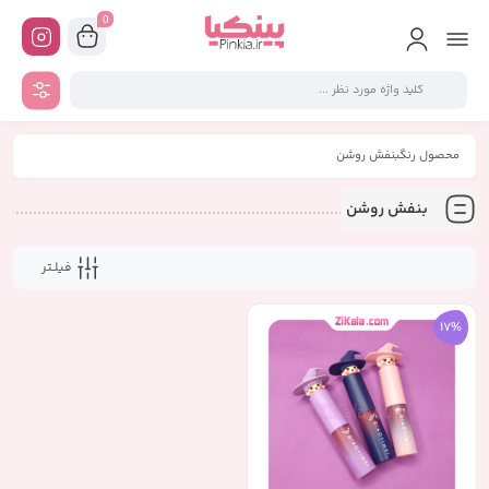
0
محصول رنگبنفش روشن
بنفش روشن
فیلـتر
17%